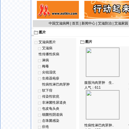
中国艾滋病网
|
首页
|
新闻中心
|
艾滋防治
|
艾滋家园
图片
图片
艾滋病图片
艾滋病
性传播性疾病
淋病
梅毒
尖锐湿疣
生殖器疱疹
腹股沟肉芽肿 生..
性病性淋巴肉芽肿
人气：
611
软下疳
传染性软疣
非淋菌性尿道炎
包皮龟头炎
细菌性阴道病
念珠菌感染
性病性淋巴肉芽肿..
疥疮