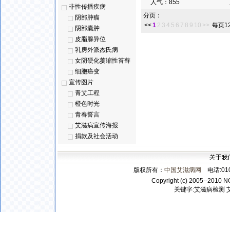
人气：
855
非性传播疾病
分页：
阴部肿瘤
<<
1
2
3
4
5
6
7
8
9
10
>>
每页1
阴部囊肿
皮脂腺异位
乳房外派杰氏病
女阴硬化萎缩性苔藓
细胞癌变
宣传图片
青艾工程
橙色时光
青春誓言
艾滋病宣传海报
捐款及社会活动
版权所有：
中国艾滋病网
电话:010-
Copyright (c) 2005--2010 N
关键字:
艾滋病检测