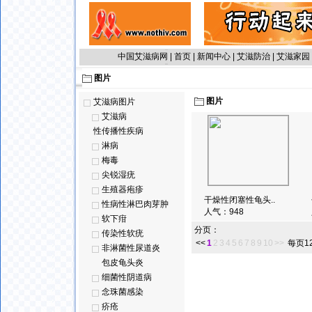
中国艾滋病网
|
首页
|
新闻中心
|
艾滋防治
|
艾滋家园
图片
图片
艾滋病图片
艾滋病
性传播性疾病
淋病
梅毒
尖锐湿疣
生殖器疱疹
干燥性闭塞性龟头..
性病性淋巴肉芽肿
人气：
948
软下疳
分页：
传染性软疣
<<
1
2
3
4
5
6
7
8
9
10
>>
每页1
非淋菌性尿道炎
包皮龟头炎
细菌性阴道病
念珠菌感染
疥疮