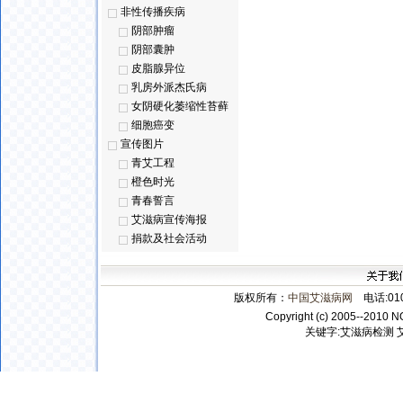
非性传播疾病
阴部肿瘤
阴部囊肿
皮脂腺异位
乳房外派杰氏病
女阴硬化萎缩性苔藓
细胞癌变
宣传图片
青艾工程
橙色时光
青春誓言
艾滋病宣传海报
捐款及社会活动
版权所有：
中国艾滋病网
电话:010-
Copyright (c) 2005--2010 N
关键字:
艾滋病检测