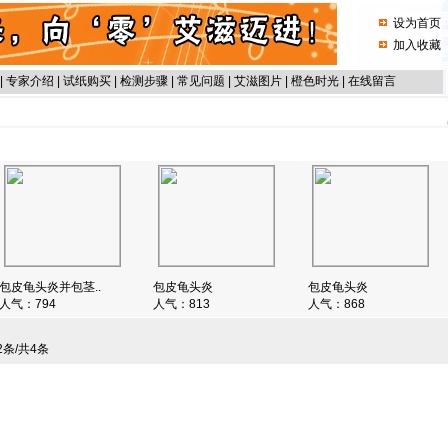
设为首页
加入收藏
|
专家介绍
|
试纸购买
|
检测步骤
|
常见问题
|
艾滋图片
|
橙色时光
|
在线留言
包皮龟头炎并包茎..
包皮龟头炎
包皮龟头炎
人气：
794
人气：
813
人气：
868
2条/共4条