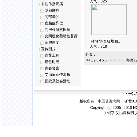
人气：
825
非性传播疾病
阴部肿瘤
阴部囊肿
皮脂腺异位
乳房外派杰氏病
女阴硬化萎缩性苔藓
Reiter综合征堆积..
细胞癌变
人气：
718
宣传图片
分页：
青艾工程
<<
1
2
3
4
5
6
7
8
9
10
>>
每页1
橙色时光
青春誓言
艾滋病宣传海报
捐款及社会活动
版权所有：
中国艾滋病网
电话:010-
Copyright (c) 2005--2010 N
关键字:
艾滋病检测