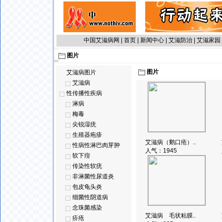
中国艾滋病网
|
首页
|
新闻中心
|
艾滋防治
|
艾滋家园
图片
图片
艾滋病图片
艾滋病
性传播性疾病
淋病
梅毒
尖锐湿疣
生殖器疱疹
艾滋病（鹅口疮）..
性病性淋巴肉芽肿
人气：
1945
软下疳
传染性软疣
非淋菌性尿道炎
包皮龟头炎
细菌性阴道病
念珠菌感染
艾滋病 毛状粘膜..
疥疮