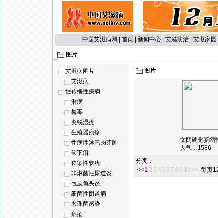
中国艾滋病网
|
首页
|
新闻中心
|
艾滋防治
|
艾滋家园
图片
图片
艾滋病图片
艾滋病
性传播性疾病
淋病
梅毒
尖锐湿疣
生殖器疱疹
女阴硬化萎缩性
性病性淋巴肉芽肿
人气：
1586
软下疳
分页：
传染性软疣
<<
1
2
3
4
5
6
7
8
9
10
>>
每页1
非淋菌性尿道炎
包皮龟头炎
细菌性阴道病
念珠菌感染
疥疮