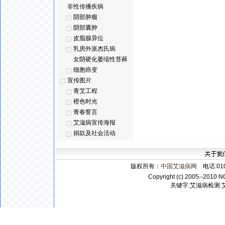
非性传播疾病
阴部肿瘤
阴部囊肿
皮脂腺异位
乳房外派杰氏病
女阴硬化萎缩性苔藓
细胞癌变
宣传图片
青艾工程
橙色时光
青春誓言
艾滋病宣传海报
捐款及社会活动
版权所有：
中国艾滋病网
电话:010-
Copyright (c) 2005--2010 N
关键字:
艾滋病检测