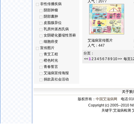
人气：
2077
非性传播疾病
阴部肿瘤
阴部囊肿
皮脂腺异位
乳房外派杰氏病
女阴硬化萎缩性苔藓
艾滋病宣传图片
细胞癌变
人气：
447
宣传图片
分页：
青艾工程
<<
1
2
3
4
5
6
7
8
9
10
>>
每页12
橙色时光
青春誓言
艾滋病宣传海报
捐款及社会活动
版权所有：
中国艾滋病网
电话:010-
Copyright (c) 2005--2010 N
关键字:
艾滋病检测