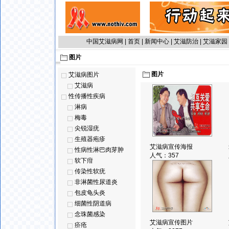
中国艾滋病网
|
首页
|
新闻中心
|
艾滋防治
|
艾滋家园
图片
图片
艾滋病图片
艾滋病
性传播性疾病
淋病
梅毒
尖锐湿疣
生殖器疱疹
艾滋病宣传海报
性病性淋巴肉芽肿
人气：
357
软下疳
传染性软疣
非淋菌性尿道炎
包皮龟头炎
细菌性阴道病
念珠菌感染
艾滋病宣传图片
疥疮