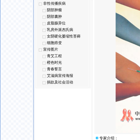
非性传播疾病
阴部肿瘤
阴部囊肿
皮脂腺异位
乳房外派杰氏病
女阴硬化萎缩性苔藓
细胞癌变
宣传图片
青艾工程
橙色时光
青春誓言
艾滋病宣传海报
捐款及社会活动
专家介绍：