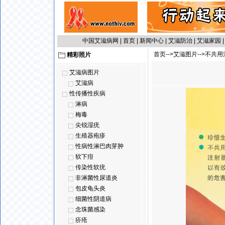
中国艾滋病网
|
首页
|
新闻中心
|
艾滋防治
|
艾滋家园
首页-->
艾滋图片
-->不共
精彩照片
艾滋病图片
艾滋病
性传播性疾病
淋病
梅毒
尖锐湿疣
生殖器疱疹
性病性淋巴肉芽肿
软下疳
传染性软疣
非淋菌性尿道炎
包皮龟头炎
细菌性阴道病
念珠菌感染
疥疮