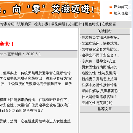
设为首页
加入收藏
|
专家介绍
|
试纸购买
|
检测步骤
|
常见问题
|
艾滋图片
|
橙色时光
|
在线留言
阅读排行
·
性爱感染艾滋风险有多..
全套！
·
艾滋病温床：快餐式两..
·
怎样戴安全套才能防艾..
om 更新时间： 2010-6-1
·
避孕套不同于安全套！..
·
专家称：避孕套≠安全..
·
男女因性行为而感染的..
，但事实上，传统天然乳胶避孕套在阻断性传
·
危险的性--性与艾滋病..
学会秘书长朱琪研究员指出，将避孕套称为“安
·
新婚妻子竟然患上艾滋..
乙肝、尖锐湿疣的失败率远高于预防怀孕，避孕
·
性病未必是性接触传染..
·
崇尚性解放 艾滋将离你..
·
什么是特殊需求咨询？..
度上阻隔病毒的传播。在现有医疗条件下，
·
亚洲的性与艾滋(上)
对安全性，大量推广使用避孕套被各国政府广
推荐文章
做到百分之百阻隔所有病毒?
献，然而，它在阻止男性精液进入女性生殖