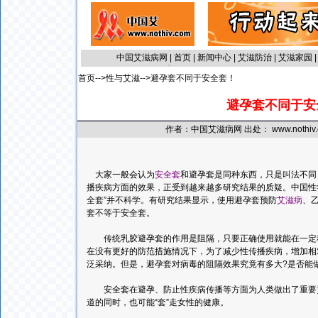
中国艾滋病网
|
首页
|
新闻中心
|
艾滋防治
|
艾滋家园
首页
-->
性与艾滋
-->避孕套不同于安全套！
避孕套不同于安
作者：中国艾滋病网 出处： www.nothiv.c
大家一般会认为
安全套
和避孕套是同种东西，只是叫法不同
播疾病方面的效果，正受到越来越多研究结果的质疑。中国性
全套”并不科学。有研究结果显示，使用避孕套预防
艾滋病
、
套不等于安全套。
传统乳胶避孕套的作用是阻隔，只要正确使用就能在一定程
在没有更好的防范措施情况下，为了减少性传播疾病，增加相
泛采纳。但是，避孕套对病毒的阻隔效果究竟有多大?是否能
安全套在避孕、防止性疾病传播等方面为人类做出了重要贡
道的同时，也可能“套”走女性的健康。