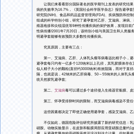
让我们来看看部分国际著名的医学期刊上发表的研究结果：
病的失败率为16.7%，《英国社会科学医学杂志》报告避孕
研究院(NIH)、食品和药品监督管理局(FDA)、疾病预防和控制中
组成的科学特别小组，研究了避孕套对乙肝、艾滋病、淋病、
殖器疱疹和尖锐湿疣等9种性传播疾病的保护效果，发现目前
性病传播!2001年7月20日，该特别小组与美国卫生和人类服
明避孕套能够有效预防大多数性传播疾病。
究其原因，主要有三点：
第一、艾滋病、乙肝、人体乳头瘤等病毒远比精子小，避孕
避孕套每只约有一亿多个120纳米以上孔径，其乳胶膜体存
似人精子大小的颗粒(直径约3000纳米)有效阻隔，而对于直
隔，也就是说，42纳米的乙肝病毒、50～55纳米的人体乳头
统天然胶乳避孕套;
第二、
艾滋病
毒可以通过多个途径侵入生殖器官黏膜、皮
第三、怀孕受排卵时间的限制，而艾滋病病毒感染不受任
这些因素都决定了即使正确使用避孕套，感染艾滋病、乙
不仅如此，德国危险评估研究所披露了新的研究信息：乳胶
硝胺。动物实验显示，在皮肤和黏膜局部应用亚硝胺总量约1
瘤。从避孕套释放的亚硝胺虽然远没达到这个计量，但如果使