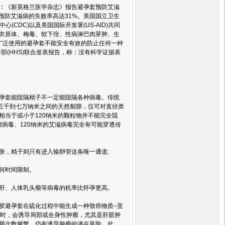
《新英格兰医学杂志》报告避孕套预防艾滋
套预防艾滋病的失败率高达31%。美国国立卫生
心(CDC)以及美国国际开发署(US-AID)共同
衣原体、梅毒、软下疳、性病淋巴肉芽肿、生
广泛使用的避孕套不能安全有效的防止任何一种
务部(HHS)联合发表报告，称：没有科学证据表
套能阻隔精子不一定能阻隔各种病毒。传统
在五千到七万纳米之间的天然裂隙，仅可对直径类
径相当于或小于120纳米的颗粒物并不能完全阻
瘤病毒、120纳米的艾滋病毒完全有可能穿透传
肤，精子则只有进入输卵管这条唯一通道;
何时间限制。
肝、人体乳头瘤等病毒的机率比怀孕更高。
避孕套在硫化过程中能生成一种致癌物质–亚
g时，会诱导局部或全身性肿瘤，尤其是肝脏肿
用次数频繁，仍有诱导肿瘤的潜在风险。此