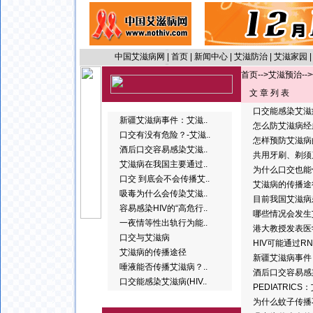
中国艾滋病网
|
首页
|
新闻中心
|
艾滋防治
|
艾滋家园
首页
-->
艾滋预治
-
文 章 列 表
口交能感染艾滋病
新疆艾滋病事件：艾滋..
怎么防艾滋病经
口交有没有危险？-艾滋..
怎样预防艾滋病
酒后口交容易感染艾滋..
共用牙刷、剃须
艾滋病在我国主要通过..
为什么口交也能
口交 到底会不会传播艾..
艾滋病的传播途
吸毒为什么会传染艾滋..
目前我国艾滋病
容易感染HIV的“高危行..
哪些情况会发生
一夜情等性出轨行为能..
港大教授发表医
口交与艾滋病
HIV可能通过R
艾滋病的传播途径
新疆艾滋病事件
唾液能否传播艾滋病？..
酒后口交容易感
口交能感染艾滋病(HIV..
PEDIATRIC
为什么蚊子传播