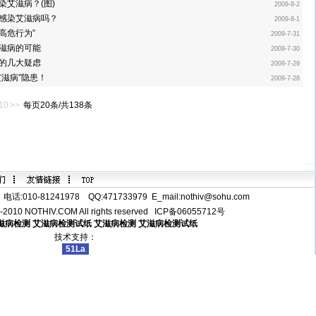
染艾滋病？(图)
2009-8-2
感染艾滋病吗？
2009-8-1
“高危行为”
2009-7-31
滋病的可能
2009-7-30
的几大疑虑
2009-7-29
艾滋病”隐患！
2009-7-28
10
>>
每页20条/共138条
话:010-81241978 QQ:471733979 E_mail:
nothiv@sohu.com
5--2010 NOTHIV.COM All rights reserved
ICP备06055712号
滋病检测
艾滋病检测试纸
艾滋病检测
艾滋病检测试纸
技术支持：
51La