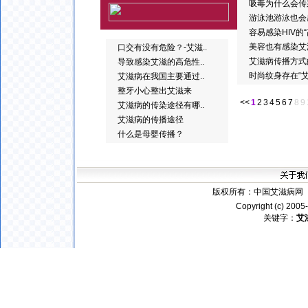
吸毒为什么会传
游泳池游泳也会
容易感染HIV的
美容也有感染艾
口交有没有危险？-艾滋..
艾滋病传播方式
导致感染艾滋的高危性..
时尚纹身存在“
艾滋病在我国主要通过..
整牙小心整出艾滋来
<<
1
2
3
4
5
6
7
8
9
艾滋病的传染途径有哪..
艾滋病的传播途径
什么是母婴传播？
版权所有：
中国艾滋病网
电
Copyright (c) 200
关键字：
艾