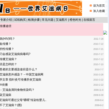
设为首页
加入收藏
|
专家介绍
|
试纸购买
|
检测步骤
|
常见问题
|
艾滋图片
|
橙色时光
|
在线留言
->传播途径
(HIV)吗？
2011-7-28
血传播？
2010-7-22
的性传播？
2010-7-21
刀会感染艾滋病病毒吗?
2010-7-17
传播艾滋病？
2010-7-12
径是怎样的？
2010-7-10
患者的主要感染途径是什么？
2010-7-7
艾滋病意外感染？－中国艾滋病网
2010-3-26
学文章 指针灸可传播肝炎艾滋病
2010-3-22
NA传播
2010-2-22
：艾滋血滴到食物传染吗？
2009-11-9
染艾滋病
2009-9-30
S：艾滋病可通过父母“嚼喂”传染给婴儿..
2009-8-4
不了艾滋病？(图)
2009-8-2