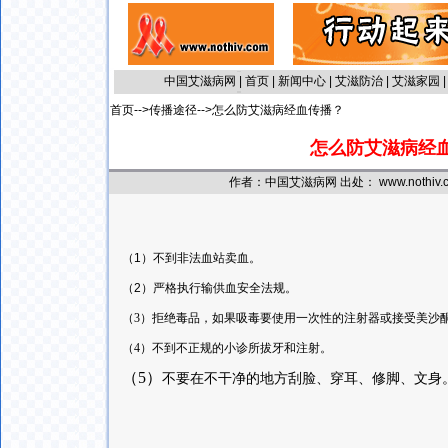
中国艾滋病网
|
首页
|
新闻中心
|
艾滋防治
|
艾滋家园
首页
-->
传播途径
-->怎么防艾滋病经血传播？
怎么防艾滋病经
作者：中国艾滋病网 出处： www.nothiv.c
（1）不到非法血站卖血。
（
2
）严格执行输供血安全法规。
（3
）
拒绝毒品，如果吸毒要使用一次性的注射器或接受美沙
（
4
）
不到不正规的小诊所拔牙和注射。
（
5
）
不要在不干净的地方刮脸、穿耳、修脚、文身