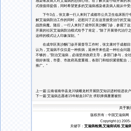
感染者及病人对艾滋病的恐惧心理。在了解关爱小组开展的系
式很值得提倡，同时希望更多的艾滋病感染者及病人能从中受
下午3点，张文康一行人来到了成都市公共卫生临床医疗中
解艾滋病防治工作的同时，还慰问了正在这里接受治疗的艾滋
战胜病魔。随后，一行人来到了成华区美沙酮门诊，参观了这
开展的社区艾滋病防治模式给予了肯定，“除了开展替代治疗
这样的模式让人印象深刻。”
在成华区美沙酮门诊开展督导工作时，张文康对于成都目前
认为，艾滋病不仅仅是一种疾病，延伸开来也是一种社会问题
不够的，“防治艾滋病，必须坚持政府主导，多部门参与，全
很好体现，市委、市政府高度重视，各部门和组织紧密配合，
推广。”
上一篇:
云南省南华县龙川镇蟠龙村开展防艾知识进村组进农
下一篇:
艾滋病志愿者15年献血197次 求职择偶屡屡被拒
版权所有：
中国艾滋病网
电
Copyright (c) 200
关键字：
艾滋病检测,艾滋病试
纸
艾滋