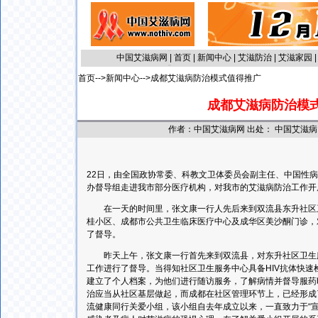
中国艾滋病网
|
首页
|
新闻中心
|
艾滋防治
|
艾滋家园
首页
-->
新闻中心
-->成都艾滋病防治模式值得推广
成都艾滋病防治模
作者：中国艾滋病网 出处： 中国艾滋病网 更
22日，由全国政协常委、科教文卫体委员会副主任、中国性
办督导组走进我市部分医疗机构，对我市的艾滋病防治工作开
在一天的时间里，张文康一行人先后来到双流县东升社区卫
桂小区、成都市公共卫生临床医疗中心及成华区美沙酮门诊，
了督导。
昨天上午，张文康一行首先来到双流县，对东升社区卫生服
工作进行了督导。当得知社区卫生服务中心具备HIV抗体快
建立了个人档案，为他们进行随访服务，了解病情并督导服药
治应当从社区基层做起，而成都在社区管理环节上，已经形成
流健康同行关爱小组，该小组自去年成立以来，一直致力于“