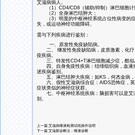
艾滋病病人。
（1）CD4/CD8（辅助/抑制）淋巴细胞计
（2）全身淋巴结肿大；
（3）明显的中枢神经系统占位性病变的症
失，或运动神经功能障碍。
需与下列疾病进行鉴别：
一、原发性免疫缺陷病。
二、 继发性免疫缺陷病，皮质激素，化疗
疫疾病。
三、特发性CD4+T淋巴细胞减少症，酷似AI
四、自身免疫性疾病：结缔组织病，血液病等
述疾病鉴别。
五、淋巴结肿大疾病：如KS，何杰金病，
六、假性艾滋病综合征：AIDS恐怖症，英
症状类似的神经症状群。
七、中枢神经系统疾病：脑损害可以是艾滋
别。
上一篇:
艾滋病唾液检测试纸操作说明
下一篇:
艾滋新诊断法：唾液诊断