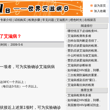
设为首页
加入收藏
|
专家介绍
|
试纸购买
|
检测步骤
|
常见问题
|
艾滋图片
|
橙色时光
|
在线留言
阅读排行
·
哪些情况下必须检查HI..
了艾滋病？
·
艾滋病检测有多难
·
怎样自我判断是否得了..
： 2009-5-6
·
曹韵贞谈爱滋病的检测..
·
曹韵贞谈艾滋病的检测..
·
什么时候应当做艾滋病..
·
曹韵贞谈爱滋病的检测..
·
艾滋病的诊断标准
何一项者，可为实验确诊艾滋病病
·
如何确定HIV感染，到哪..
·
三次检测防漏检的重要..
·
艾滋病感染后的“窗口..
达38℃一个月以上；
·
艾滋病毒抗体的检测
（每日达3-5次）一个月以上。
推荐文章
·
艾滋病检测有多难
·
如何确定HIV感染，到哪..
·
美国雅培HIV诊断试剂盒..
状接近上述第1项时，可为实验确诊