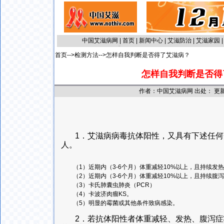
中国艾滋病网
|
首页
|
新闻中心
|
艾滋防治
|
艾滋家园
首页
-->
检测方法
-->怎样自我判断是否得了艾滋病？
怎样自我判断是否得
作者：中国艾滋病网 出处： 更新时间
1．艾滋病病毒抗体阳性，又具有下述任
人。
（1）近期内（3-6个月）体重减轻10%以上，且持续发热
（2）近期内（3-6个月）体重减轻10%以上，且持续腹泻
（3）卡氏肺囊虫肺炎（PCR）
（4）卡波济肉瘤KS。
（5）明显的霉菌或其他条件致病感染。
2．若抗体阳性者体重减轻、发热、腹泻症