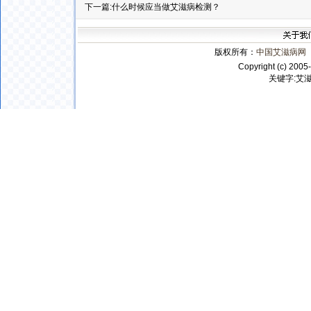
下一篇:
什么时候应当做艾滋病检测？
版权所有：
中国艾滋病网
电
Copyright (c) 200
关键字:
艾