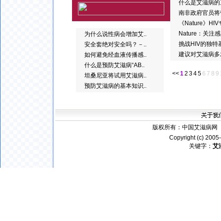
什么是艾滋病的
南非政府官员将
《Nature》H
Nature：关
为什么说性病会增加艾..
挑战HIV的独特
安全套绝对安全吗？－..
建议对艾滋病多
如何避免经血液传播感..
什么是预防艾滋病“AB..
<<
1
2
3
4
5
6
7
8
9
坦桑尼亚将试用艾滋病..
预防艾滋病的基本知识..
版权所有：
中国艾滋病网
电
Copyright (c) 200
关键字：
艾