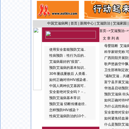
中国艾滋病网
|
首页
|
新闻中心
|
艾滋防治
|
艾滋家园
首页
-->
艾滋预治
-
文 章 列 表
母婴阻断 艾滋
使用安全套能预防艾滋..
科学家研究称:
性病预防：性行为后的..
广西田阳开展防
艾滋病最好的“疫苗”..
歌声悠扬空中飘
预防艾滋病的基本知识..
卫生部将制定政
30年屡战屡败后 人类看..
“遏制艾滋，共建
如何正确对待HIV感染者..
富宁县开展艾滋
中国人两种抗艾基因可..
华池县启动预防
安全套绝对安全吗？－..
预防艾滋病 街
预防艾滋病基本常识
如何正确对待H
预防艾滋 切断传播途径..
为什么说性病会
怎样预防HIV感染？
安全套绝对安全
性病艾滋病防治的10个..
如何避免经血液
什么是预防艾滋病